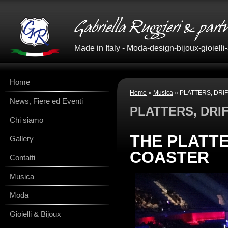
Made in Italy - Moda-design-bijoux-gioielli
Home
Home
»
Musica
» PLATTERS, DRI
News, Fiere ed Eventi
PLATTERS, DRI
Chi siamo
THE PLATTE
Gallery
COASTER
Contatti
Musica
Moda
Gioielli & Bijoux