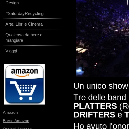
Design
#SaturdayRecycling
Arte, Libri e Cinema
Qualcosa da bere e
mangiare
Viaggi
Un unico show p
Tre delle band p
PLATTERS
(Ro
Amazon
DRIFTERS
e
Borse Amazon
Ho avuto l'onor