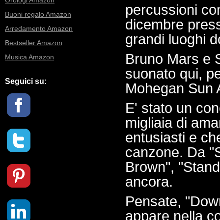
Orologi Amazon
percussioni co
Buoni regalo Amazon
dicembre press
Arredamento Amazon
grandi luoghi 
Bestseller Amazon
Bruno Mars e St
Musica Amazon
suonato qui, pe
Seguici su:
Mohegan Sun 
E' stato un con
migliaia di ama
entusiasti e 
canzone. Da "S
Brown", "Stand
ancora.
Pensate, "Dow
appare nella co