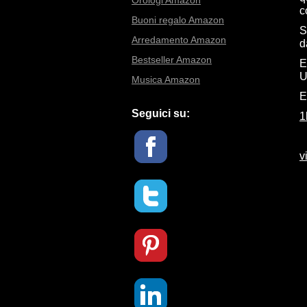
Orologi Amazon
c
Buoni regalo Amazon
S
Arredamento Amazon
d
Bestseller Amazon
E
U
Musica Amazon
E
Seguici su:
1
v