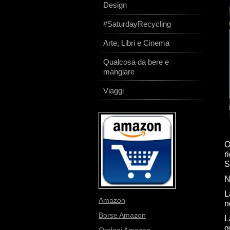
Design
#SaturdayRecycling
Arte, Libri e Cinema
Qualcosa da bere e
mangiare
Viaggi
O
r
S
N
L
Amazon
n
Borse Amazon
L
q