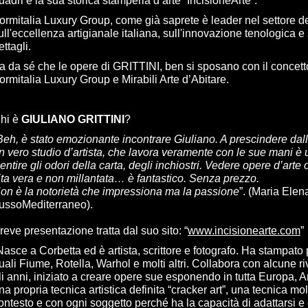
uadri e la sua storica stamperia d’arte “IncisioneArte”.
ormitalia Luxury Group, come già saprete è leader nel settore d
ull'eccellenza artigianale italiana, sull'innovazione tenologica e 
ettagli.
a da sé che le opere di GRITTINI, ben si sposano con il concetto 
ormitalia Luxury Group e Mirabili Arte d’Abitare.
hi è
GIULIANO GRITTINI
?
Beh, è stato emozionante incontrare Giuliano. A prescindere dalla 
n vero studio d’artista, che lavora veramente con le sue mani è 
entire gli odori della carta, degli inchiostri. Vedere opere d’art
ita vera e non millantata… è fantastico. Senza prezzo.
on è la notorietà che impressiona ma la passione
”. (Maria Elen
ussoMediterraneo).
reve presentazione tratta dal suo sito: “
www.incisionearte.com
”
Nasce a Corbetta ed è artista, scrittore e fotografo. Ha stampato 
uali Fiume, Rotella, Warhol e molti altri. Collabora con alcune ri
li anni, iniziato a creare opere sue esponendo in tutta Europa, 
na propria tecnica artistica definita “cracker art”, una tecnica mol
ontesto e con ogni soggetto perché ha la capacità di adattarsi e d