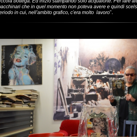
iccola bottega. Ed iniziò stampando solo acquaforte. Per fare a
acchinari che in quel momento non poteva avere e quindi scels
eriodo in cui, nell'ambito grafico, c'era molto lavoro
".