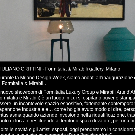
IULIANO GRITTINI - Formitalia & Mirabili gallery, Milano
urante la Milano Design Week, siamo andati all’inaugurazione
i Formitalia & Mirabili.
l nuovo showroom di Formitalia Luxury Group e Mirabili Arte d’A
ormitalia e Mirabili) è un luogo in cui si ospitano buyer e stampa
ssere un incantevole spazio espositivo, fortemente contemporan
apannone industriale e… come ho già avuto modo di dire, pers
ntusiasma quando aziende investono nella riqualificazione, tr
unto di forza e restituendo al territorio spazi di valore, per una n
olte le novità e gli artisti esposti, oggi prenderemo in consider