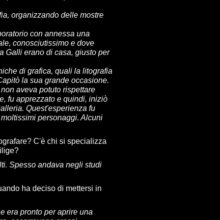
fia, organizzando delle mostre
 laboratorio con annessa una
trale, conosciutissimo e dove
ca Galli erano di casa, giusto per
che di grafica, quali la litografia
. Capitò la sua grande occasione.
 non aveva potuto rispettare
e, fu apprezzato e quindi, iniziò
galleria. Quest'esperienza fu
moltissimi personaggi. Alcuni
ografare? C'è chi si specializza
ilige?
lti. Spesso andava negli studi
uando ha deciso di mettersi in
he era pronto per aprire una