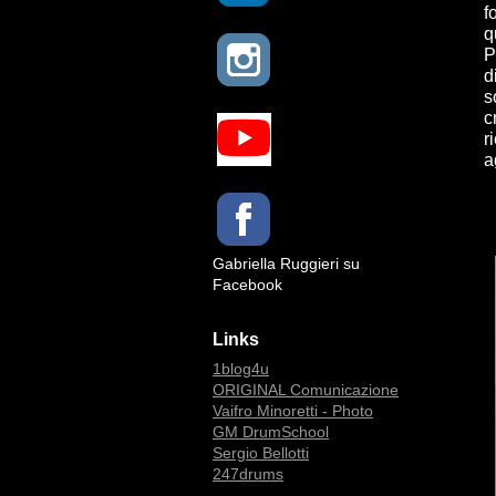
f
q
P
d
s
c
r
a
Gabriella Ruggieri su
Facebook
Links
1blog4u
ORIGINAL Comunicazione
Vaifro Minoretti - Photo
GM DrumSchool
Sergio Bellotti
247drums