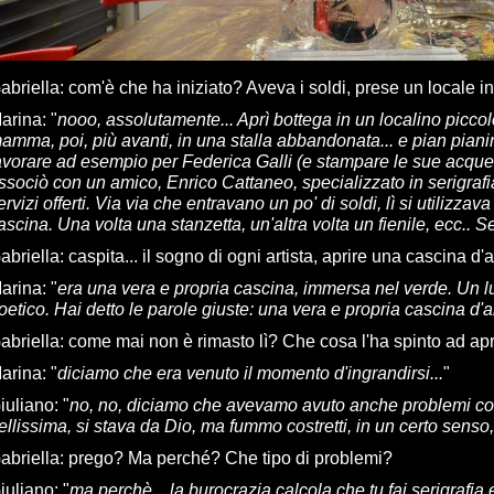
abriella
:
com'è che ha iniziato? Aveva i soldi, prese un locale in a
arina
: "
nooo, assolutamente... Aprì bottega in un localino picco
amma, poi, più avanti, in una stalla abbandonata... e pian pianin
avorare ad esempio per Federica Galli (e stampare le sue acque
ssociò con un amico, Enrico Cattaneo, specializzato in serigra
ervizi offerti. Via via che entravano un po' di soldi, lì si utilizza
ascina. Una volta una stanzetta, un'altra volta un fienile, ecc.. 
abriella
:
caspita... il sogno di ogni artista, aprire una cascina d'a
arina
: "
era una vera e propria cascina, immersa nel verde. Un 
oetico. Hai detto le parole giuste: una vera e propria cascina d'a
abriella
:
come mai non è rimasto lì? Che cosa l'ha spinto ad apri
arina
: "
diciamo che era venuto il momento d'ingrandirsi...
"
iuliano
: "
no, no, diciamo che avevamo avuto anche problemi co
ellissima, si stava da Dio, ma fummo costretti, in un certo sens
abriella
:
prego? Ma perché? Che tipo di problemi?
iuliano
: "
ma perchè... la burocrazia calcola che tu fai serigrafi