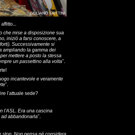
ffitto...
lo che mise a disposizione sua
o, iniziò a farsi conoscere, a
forti). Successivamente si
fia ampliando la gamma dei
va per mettere a posto la stessa
Sempre un passettino alla volta
".
rte!
luogo incantevole e veramente
rte
".
re l'attuale sede?
n l'ASL. Era una cascina
o, ad abbandonarla
".
a e stop. Non pensa né considera