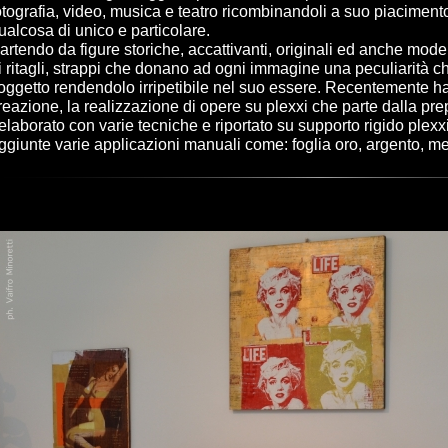
otografia, video, musica e teatro ricombinandoli a suo piacime
ualcosa di unico e particolare.
artendo da figure storiche, accattivanti, originali ed anche mo
i ritagli, strappi che donano ad ogni immagine una peculiarità c
oggetto rendendolo irripetibile nel suo essere. Recentemente ha
reazione, la realizzazione di opere su plexxi che parte dalla pre
ielaborato con varie tecniche e riportato su supporto rigido pl
ggiunte varie applicazioni manuali come: foglia oro, argento, meta