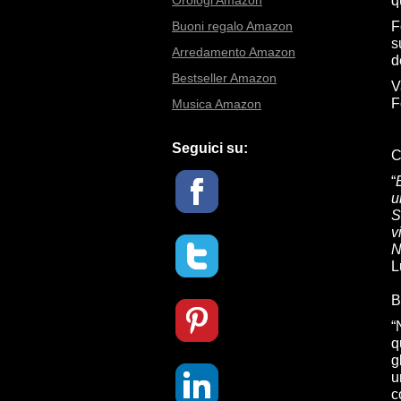
Orologi Amazon
q
Buoni regalo Amazon
F
s
Arredamento Amazon
d
Bestseller Amazon
V
F
Musica Amazon
Seguici su:
C
“
u
S
v
N
L
B
“
q
g
u
c