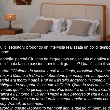
ui di seguito vi propongo un’intervista realizzata un po’ di tem
empo:
abriella
:
perché Giuliano ha frequentato una scuola di grafica e
om'è nata la sua passione per le arti grafiche? Qual è stato il s
arina
: "
Giuliano da piccolo andò in collegio, all'Istituto Pavonia
respi a Milano e lì c'era un laboratorio per insegnare ai ragazz
erché era morto il papà e lui ed il fratello andarono in collegio. 
bbligata da una parte è casuale dall'altra. Quando uscì dal colleg
avoretti, quelli che gli capitavano. Poi, incontrò un artista, a Cor
rafica e lì (intorno ai 16 anni) iniziò il suo percorso di vita e di 
rafica. Cominciò con la serigrafia e venne anche in contatto con 
ndy Warhol, ad esempio.
avorò in questo laboratorio per molti anni e questo gli permise d