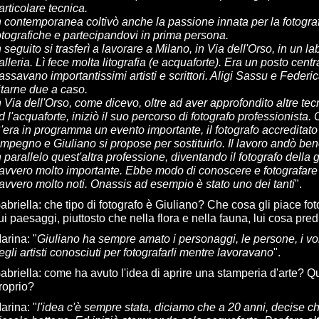
articolare tecnica.
n contemporanea coltivò anche la passione innata per la fotogra
otografiche e partecipandovi in prima persona.
n seguito si trasferì a lavorare a Milano, in Via dell'Orso, in un
alleria. Lì fece molta litografia (e acquaforte). Era un posto cen
assavano importantissimi artisti e scrittori. Aligi Sassu e Federi
itarne due a caso.
n Via dell'Orso, come dicevo, oltre ad aver approfondito altre tecni
d l'acquaforte, iniziò il suo percorso di fotografo professionista
'era in programma un evento importante, il fotografo accreditato
'impegno e Giuliano si propose per sostituirlo. Il lavoro andò ben
n parallelo quest'altra professione, diventando il fotografo della 
avvero molto importante. Ebbe modo di conoscere e fotografare 
avvero molto noti. Onassis ad esempio è stato uno dei tanti
".
abriella
:
che tipo di fotografo è Giuliano? Che cosa gli piace fot
ui paesaggi, piuttosto che nella flora e nella fauna, lui cosa pred
arina
: "
Giuliano ha sempre amato i personaggi, le persone, i vo
egli artisti conosciuti per fotografarli mentre lavoravano
".
abriella
:
come ha avuto l'idea di aprire una stamperia d'arte? Q
roprio?
arina
: "
l'idea c'è sempre stata, diciamo che a 20 anni, decise c