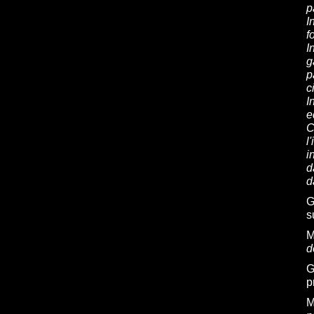
p
I
f
I
g
p
c
I
e
C
l
i
d
d
G
s
M
d
G
p
M