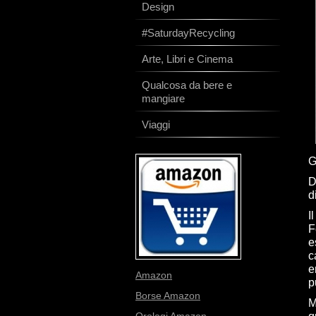
Design
#SaturdayRecycling
Arte, Libri e Cinema
Qualcosa da bere e
mangiare
Viaggi
G
D
d
I
F
e
c
e
Amazon
p
Borse Amazon
M