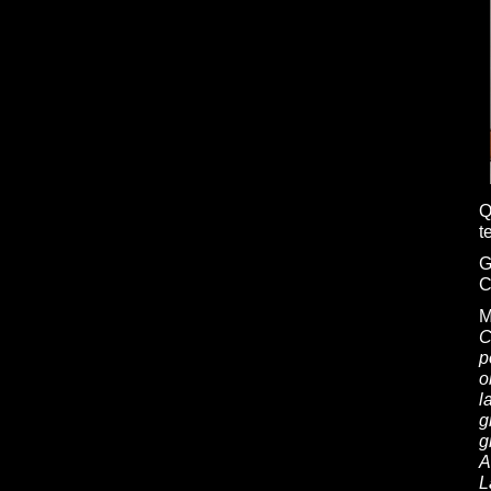
Q
t
G
C
M
C
p
o
l
g
g
A
L