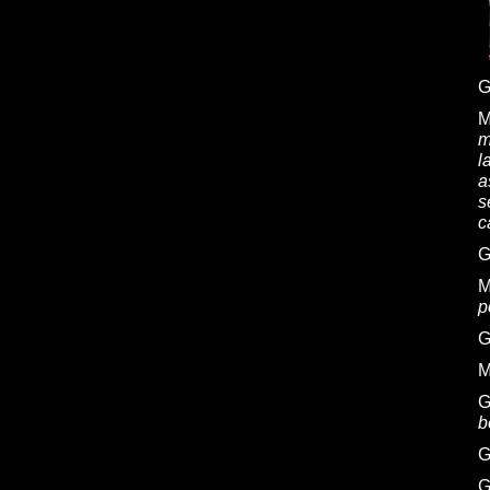
G
M
m
l
a
s
c
G
M
p
G
M
G
b
G
G