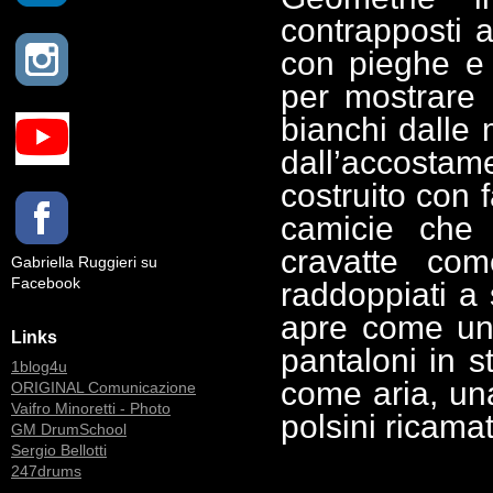
contrapposti 
con pieghe e 
per mostrare 
bianchi dalle 
dall’accostam
costruito con 
camicie che 
cravatte come
Gabriella Ruggieri su
Facebook
raddoppiati a 
apre come un
Links
pantaloni in 
1blog4u
come aria, un
ORIGINAL Comunicazione
Vaifro Minoretti - Photo
polsini ricama
GM DrumSchool
Sergio Bellotti
247drums