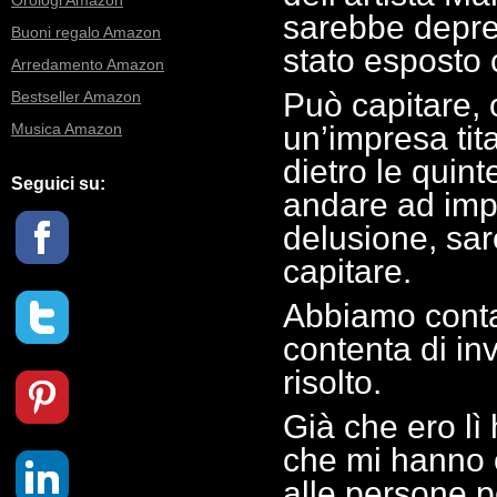
Orologi Amazon
sarebbe deprec
Buoni regalo Amazon
stato esposto
Arredamento Amazon
Può capitare,
Bestseller Amazon
Musica Amazon
un’impresa tita
dietro le quint
Seguici su:
andare ad imp
delusione, sar
capitare.
Abbiamo contatt
contenta di inv
risolto.
Già che ero lì 
che mi hanno 
alle persone 