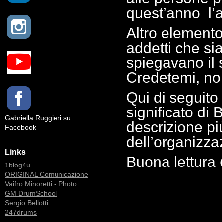
quest’anno
l’
Altro elemento
addetti che sia
spiegavano il 
Credetemi, no
Qui di seguito 
significato d
Gabriella Ruggieri su
descrizione pi
Facebook
dell’organizza
Links
Buona lettura
1blog4u
ORIGINAL Comunicazione
Vaifro Minoretti - Photo
GM DrumSchool
Sergio Bellotti
247drums