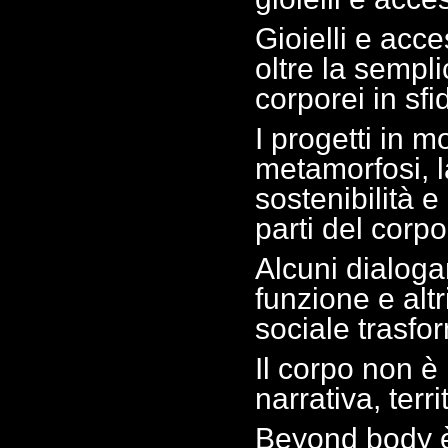
Gioielli e acc
oltre la sempli
corporei in sfi
I progetti in 
metamorfosi, l
sostenibilità 
parti del corpo
Alcuni dialogan
funzione e al
sociale trasfo
Il corpo non è
narrativa, terr
Beyond body è 